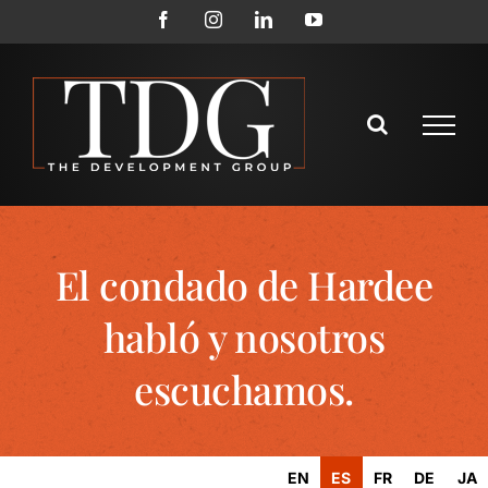
El condado de Hardee
habló y nosotros
escuchamos.
EN
ES
FR
DE
JA