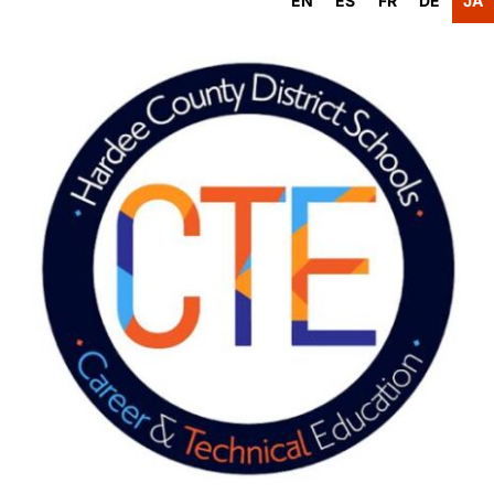
EN
ES
FR
DE
JA