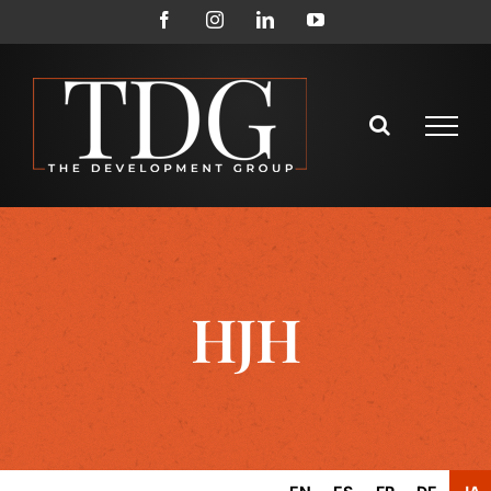
コ
フ
イ
LinkedIn
YouTube
ェ
ン
ン
イ
ス
テ
ス
タ
ブ
グ
ン
ッ
ラ
ク
ム
ツ
に
ス
キ
ッ
プ
HJH